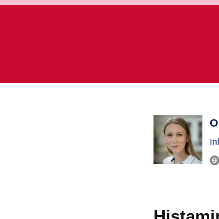
O
In
Histami