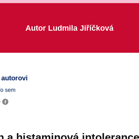
Autor Ludmila Jiříčková
 autorovi
fo sem
n a histaminová intoleranc