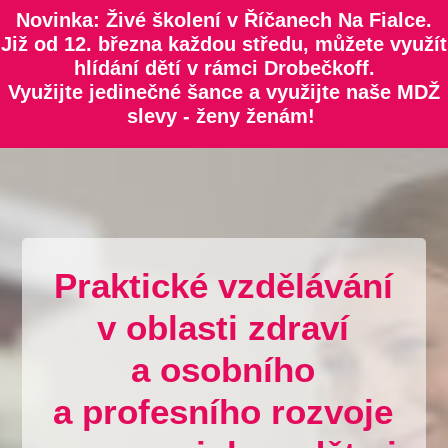
Novinka: Živé školení v Říčanech Na Fialce.
Již od 12. března každou středu, můžete využít
hlídání dětí v rámci Drobečkoff.
Využijte jedinečné šance a využijte naše MDŽ
slevy - ženy ženám!
Praktické vzdělávání
v oblasti zdraví
a osobního
a profesního rozvoje