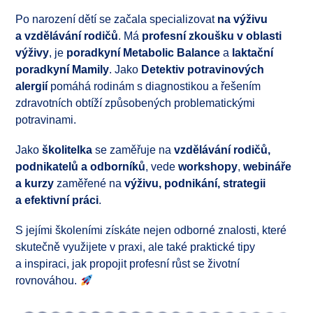
Po narození dětí se začala specializovat
na výživu
a vzdělávání rodičů
. Má
profesní zkoušku v oblasti
výživy
, je
poradkyní Metabolic Balance
a
laktační
poradkyní Mamily
. Jako
Detektiv potravinových
alergií
pomáhá rodinám s diagnostikou a řešením
zdravotních obtíží způsobených problematickými
potravinami.
Jako
školitelka
se zaměřuje na
vzdělávání rodičů,
podnikatelů a odborníků
, vede
workshopy
,
webináře
a kurzy
zaměřené na
výživu, podnikání, strategii
a efektivní práci
.
S jejími školeními získáte nejen odborné znalosti, které
skutečně využijete v praxi, ale také praktické tipy
a inspiraci, jak propojit profesní růst se životní
rovnováhou.