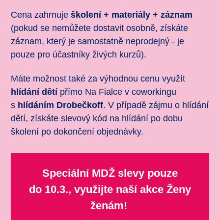
Cena zahrnuje
školení + materiály
+
záznam
(pokud se nemůžete dostavit osobně, získáte
záznam, který je samostatně neprodejný - je
pouze pro účastníky živých kurzů).
Máte možnost také za výhodnou cenu využít
hlídání dětí
přímo Na Fialce v coworkingu
s
hlídáním Drobečkoff
. V případě zájmu o hlídání
dětí, získáte slevový kód na hlídání po dobu
školení po dokončení objednávky.
Speciální MDŽ slevy pouze
do 10.3., využijte naší akce Ženy
ženám!