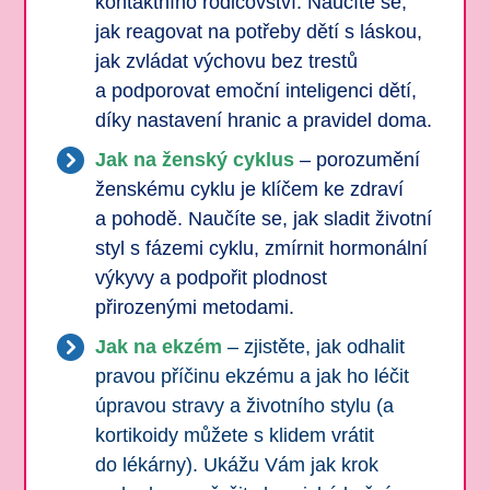
kontaktního rodičovství. Naučíte se,
jak reagovat na potřeby dětí s láskou,
jak zvládat výchovu bez trestů
a podporovat emoční inteligenci dětí,
díky nastavení hranic a pravidel doma.
Jak na ženský cyklus
– porozumění
ženskému cyklu je klíčem ke zdraví
a pohodě. Naučíte se, jak sladit životní
styl s fázemi cyklu, zmírnit hormonální
výkyvy a podpořit plodnost
přirozenými metodami.
Jak na ekzém
– zjistěte, jak odhalit
pravou příčinu ekzému a jak ho léčit
úpravou stravy a životního stylu (a
kortikoidy můžete s klidem vrátit
do lékárny). Ukážu Vám jak krok