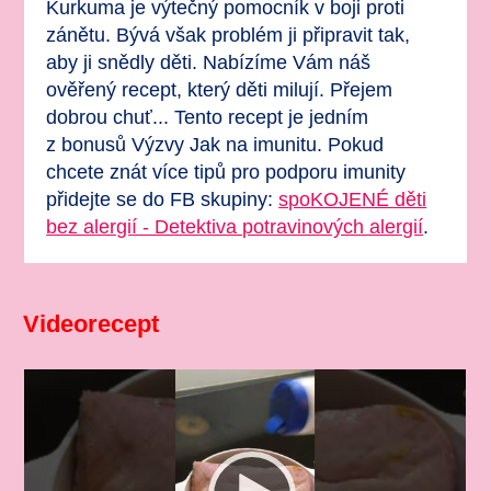
Kurkuma je výtečný pomocník v boji proti
zánětu. Bývá však problém ji připravit tak,
aby ji snědly děti. Nabízíme Vám náš
ověřený recept, který děti milují. Přejem
dobrou chuť... Tento recept je jedním
z bonusů Výzvy Jak na imunitu. Pokud
chcete znát více tipů pro podporu imunity
přidejte se do FB skupiny:
spoKOJENÉ děti
bez alergií - Detektiva potravinových alergií
.
Videorecept