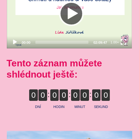
Tento záznam můžete
shlédnout ještě:
0
0
0
0
0
0
0
0
DNÍ
HODIN
MINUT
SEKUND