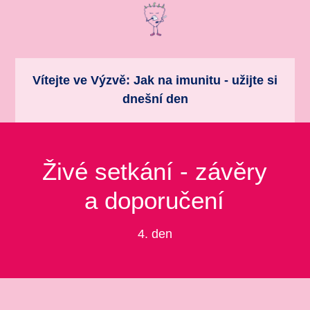
Vítejte ve Výzvě: Jak na imunitu - užijte si
dnešní den
Živé setkání - závěry
a doporučení
4. den