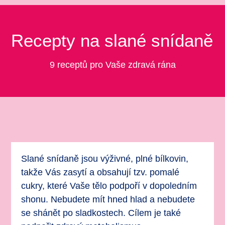
Recepty na slané snídaně
9 receptů pro Vaše zdravá rána
Slané snídaně jsou výživné, plné bílkovin,
takže Vás zasytí a obsahují tzv. pomalé
cukry, které Vaše tělo podpoří v dopoledním
shonu. Nebudete mít hned hlad a nebudete
se shánět po sladkostech. Cílem je také