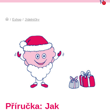
0
/
Eshop
/
Jídelníčky
Příručka: Jak