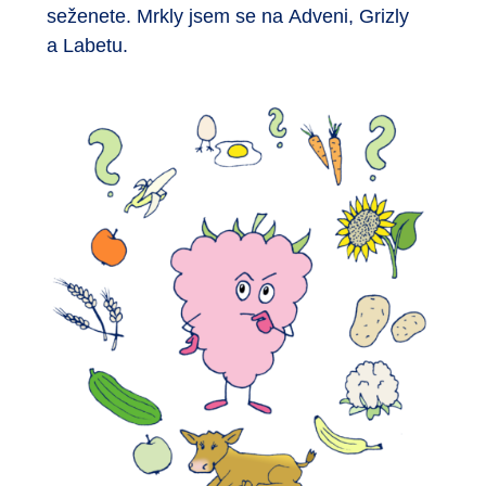
seženete. Mrkly jsem se na Adveni, Grizly
a Labetu.