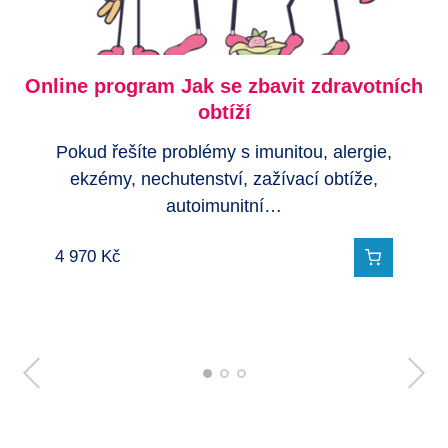
Online program Jak se zbavit zdravotních
Konzultace přes FB messenger - 1 měsíc
Online program Jak na potravinové
alergie
obtíží
Pokud potřebujete plnou podporu v rámci Vaší
Nejucelenější a nejkomplexnější pohled na
Pokud řešíte problémy s imunitou, alergie,
Detektivní cesty, můžete…
potravinové alergie, který Vám nabízí…
ekzémy, nechutenství, zažívací obtíže,
autoimunitní…
4 970
4 970
4 247
Kč
Kč
Kč