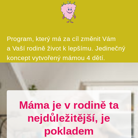
Program, který má za cíl změnit Vám
a Vaší rodině život k lepšímu. Jedinečný
koncept vytvořený mámou 4 dětí.
Máma je v rodině ta
nejdůležitější, je
pokladem