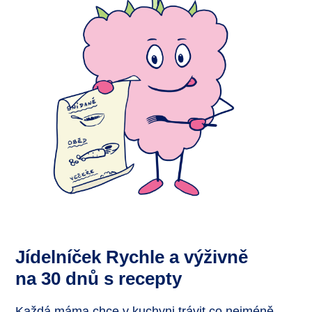
Jídelníček Rychle a výživně
na 30 dnů s recepty
Každá máma chce v kuchyni trávit co nejméně