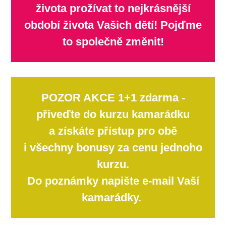
života prožívat to nejkrásnější
období života Vašich dětí! Pojďme
to společně změnit!
POZOR AKCE 1+1 zdarma -
přiveďte do kurzu kamarádku
a získáte přístup pro obě
i všechny bonusy za cenu jednoho
kurzu.
Do poznámky napište e-mail Vaší
kamarádky.