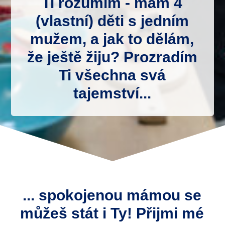
Ti rozumím - mám 4
(vlastní) děti s jedním
mužem, a jak to dělám,
že ještě žiju? Prozradím
Ti všechna svá
tajemství...
... spokojenou mámou se
můžeš stát i Ty! Přijmi mé