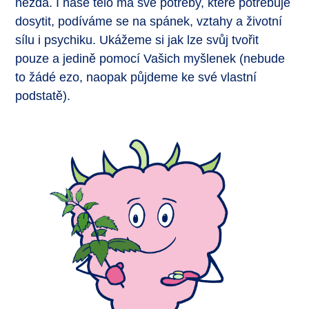
nezdá. I naše tělo má své potřeby, které potřebuje
dosytit, podíváme se na spánek, vztahy a životní
sílu i psychiku. Ukážeme si jak lze svůj tvořit
pouze a jedině pomocí Vašich myšlenek (nebude
to žádé ezo, naopak půjdeme ke své vlastní
podstatě).