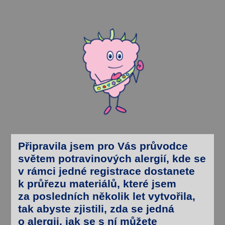
Připravila jsem pro Vás
průvodce
světem potravinových alergií
, kde se
v rámci jedné
registrace
dostanete
k průřezu materiálů, které jsem
za posledních několik let vytvořila,
tak abyste zjistili, zda se jedná
o alergii, jak se s ní můžete