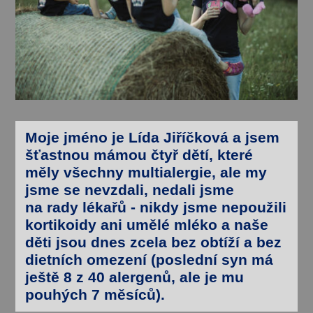
Moje jméno je
Lída Jiříčková
a jsem
šťastnou mámou
čtyř dětí
, které
měly
všechny multialergie
, ale my
jsme se nevzdali, nedali jsme
na rady lékařů -
nikdy jsme nepoužili
kortikoidy ani umělé mléko
a naše
děti jsou dnes
zcela bez obtíží
a
bez
dietních omezení
(poslední syn má
ještě 8 z 40 alergenů, ale je mu
pouhých 7 měsíců).