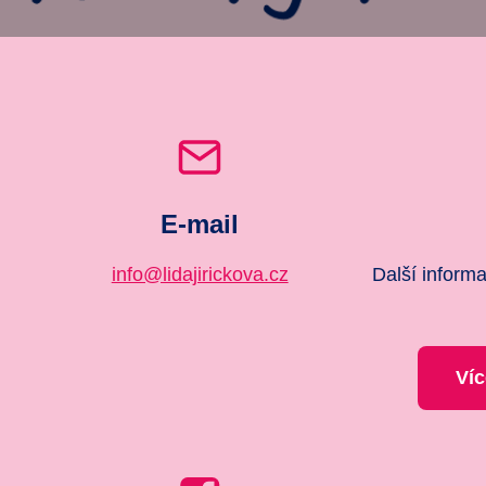
E-mail
info@lidajirickova.cz
Další inform
Víc