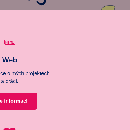
Web
ace o mých projektech
a práci.
e informací